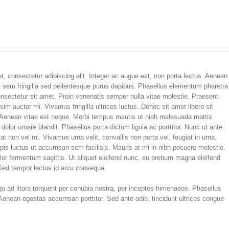
, consectetur adipiscing elit. Integer ac augue est, non porta lectus. Aenean
et sem fringilla sed pellentesque purus dapibus. Phasellus elementum pharetra
onsectetur sit amet. Proin venenatis semper nulla vitae molestie. Praesent
sim auctor mi. Vivamus fringilla ultrices luctus. Donec sit amet libero sit
. Aenean vitae est neque. Morbi tempus mauris ut nibh malesuada mattis.
dolor ornare blandit. Phasellus porta dictum ligula ac porttitor. Nunc ut ante
at non vel mi. Vivamus urna velit, convallis non porta vel, feugiat in urna.
rpis luctus ut accumsan sem facilisis. Mauris at mi in nibh posuere molestie.
or fermentum sagittis. Ut aliquet eleifend nunc, eu pretium magna eleifend
 Sed tempor lectus id arcu consequa.
qu ad litora torquent per conubia nostra, per inceptos himenaeos. Phasellus
 Aenean egestas accumsan porttitor. Sed ante odio, tincidunt ultrices congue